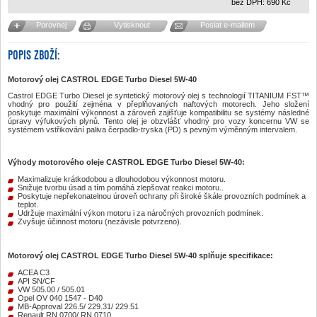
bez DPH:
690
Kč
Porovnej
Vytisknout
Poslat e-mailem
POPIS ZBOŽÍ:
Motorový olej CASTROL EDGE Turbo Diesel 5W-40
Castrol EDGE Turbo Diesel je syntetický motorový olej s technologií TITANIUM FST™
vhodný pro použití zejména v přeplňovaných naftových motorech. Jeho složení
poskytuje maximální výkonnost a zároveň zajišťuje kompatibilitu se systémy následné
úpravy výfukových plynů. Tento olej je obzvlášť vhodný pro vozy koncernu VW se
systémem vstřikování paliva čerpadlo-tryska (PD) s pevným výměnným intervalem.
Výhody motorového oleje
CASTROL EDGE Turbo Diesel 5W-40
:
Maximalizuje krátkodobou a dlouhodobou výkonnost motoru.
Snižuje tvorbu úsad a tím pomáhá zlepšovat reakci motoru..
Poskytuje nepřekonatelnou úroveň ochrany při široké škále provozních podmínek a
teplot.
Udržuje maximální výkon motoru i za náročných provozních podmínek.
Zvyšuje účinnost motoru (nezávisle potvrzeno).
Motorový olej
CASTROL EDGE Turbo Diesel 5W-40
splňuje specifikace:
ACEA C3
API SN/CF
VW 505.00 / 505.01
Opel OV 040 1547 - D40
MB-Approval 226.5/ 229.31/ 229.51
Renault RN 0700/ RN 0710