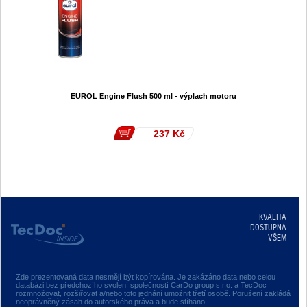
EUROL Engine Flush 500 ml - výplach motoru
237
Kč
KVALITA
DOSTUPNÁ
VŠEM
Zde prezentovaná data nesmějí být kopírována. Je zakázáno data nebo celou
databázi bez předchozího svolení společností CarDo group s.r.o. a TecDoc
rozmnožovat, rozšiřovat a/nebo toto jednání umožnit třetí osobě. Porušení zakládá
neoprávněný zásah do autorského práva a bude stíháno.