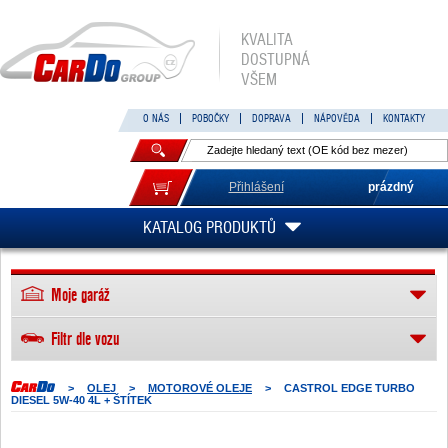
KVALITA
DOSTUPNÁ
VŠEM
O NÁS
POBOČKY
DOPRAVA
NÁPOVĚDA
KONTAKTY
Přihlášení
prázdný
KATALOG PRODUKTŮ
Moje garáž
Filtr dle vozu
>
OLEJ
>
MOTOROVÉ OLEJE
>
CASTROL EDGE TURBO
DIESEL 5W-40 4L + ŠTÍTEK