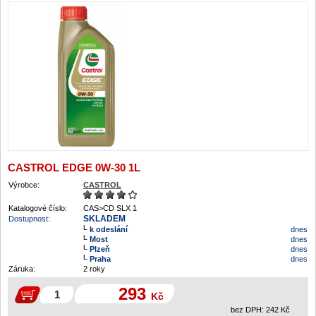
CASTROL EDGE 0W-30 1L
Výrobce:
CASTROL
Katalogové číslo:
CAS>CD SLX 1
SKLADEM
Dostupnost:
k odeslání
dnes
Most
dnes
Plzeň
dnes
Praha
dnes
Záruka:
2 roky
293
Kč
bez DPH:
242
Kč