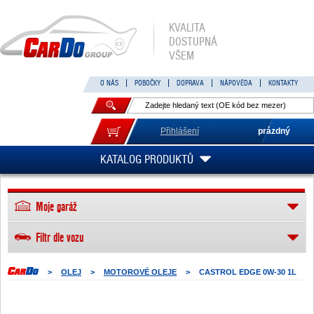
KVALITA
DOSTUPNÁ
VŠEM
O NÁS
POBOČKY
DOPRAVA
NÁPOVĚDA
KONTAKTY
Přihlášení
prázdný
KATALOG PRODUKTŮ
Moje garáž
Filtr dle vozu
>
OLEJ
>
MOTOROVÉ OLEJE
>
CASTROL EDGE 0W-30 1L