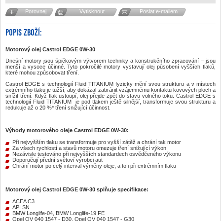
Porovnej
Vytisknout
Poslat e-mailem
POPIS ZBOŽÍ:
Motorový olej
Castrol EDGE 0W-30
Dnešní motory jsou špičkovým výtvorem techniky a konstrukčního zpracování – jsou
menší a vysoce účinné. Tyto pokročilé motory vystavují olej působení vyšších tlaků,
které mohou způsobovat tření.
Castrol EDGE s technologií Fluid TITANIUM fyzicky mění svou strukturu a v místech
extrémního tlaku je tužší, aby dokázal zabránit vzájemnému kontaktu kovových ploch a
snížit tření. Když tlak ustoupí, olej přejde zpět do stavu volného toku. Castrol EDGE s
technologií Fluid TITANIUM je pod tlakem ještě silnější, transformuje svou strukturu a
redukuje až o 20 %* tření snižující účinnost.
Výhody motorového oleje
Castrol EDGE 0W-30
:
Při nejvyšším tlaku se transformuje pro vyšší zátěž a chrání tak motor
Za všech rychlostí a stavů motoru omezuje tření snižující výkon
Nezávisle testováno při nejvyšších standardech osvědčeného výkonu
Doporučují přední světoví výrobci aut
Chrání motor po celý interval výměny oleje, a to i při extrémním tlaku
Motorový olej
Castrol EDGE 0W-30
splňuje specifikace:
ACEA C3
API SN
BMW Longlife-04, BMW Longlife-19 FE
Opel OV 040 1547 - D30, Opel OV 040 1547 - G30