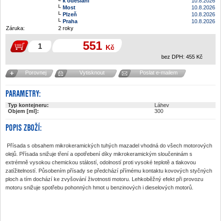
k odeslání
10.8.2026
Most
10.8.2026
Plzeň
10.8.2026
Praha
10.8.2026
Záruka:
2 roky
551
Kč
bez DPH:
455
Kč
Porovnej
Vytisknout
Poslat e-mailem
PARAMETRY:
Typ kontejneru:
Láhev
Objem [ml]:
300
POPIS ZBOŽÍ:
Přísada s obsahem mikrokeramických tuhých mazadel vhodná do všech motorových
olejů. Přísada snižuje tření a opotřebení díky mikrokeramickým sloučeninám s
extrémně vysokou chemickou stálostí, odolností proti vysoké teplotě a tlakovou
zatížitelností. Působením přísady se předchází přímému kontaktu kovových styčných
ploch a tím dochází ke zvyšování životnosti motoru. Lehkoběžný efekt při provozu
motoru snižuje spotřebu pohonných hmot u benzinových i dieselových motorů.