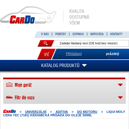
KVALITA
DOSTUPNÁ
VŠEM
O NÁS
POBOČKY
DOPRAVA
NÁPOVĚDA
KONTAKTY
Přihlášení
prázdný
KATALOG PRODUKTŮ
Moje garáž
Filtr dle vozu
>
UNIVERZÁLNÍ
>
ADITIVA
>
DO MOTORU
>
LIQUI MOLY
CERA TEC (7181) KERAMICKÁ PŘÍSADA DO OLEJE 300ML