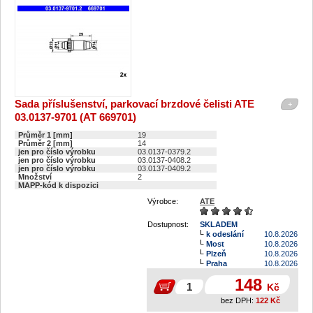
Sada příslušenství, parkovací brzdové čelisti ATE
+
03.0137-9701 (AT 669701)
Průměr 1 [mm]
19
Průměr 2 [mm]
14
jen pro číslo výrobku
03.0137-0379.2
jen pro číslo výrobku
03.0137-0408.2
jen pro číslo výrobku
03.0137-0409.2
Množství
2
MAPP-kód k dispozici
Výrobce:
ATE
Dostupnost:
SKLADEM
k odeslání
10.8.2026
Most
10.8.2026
Plzeň
10.8.2026
Praha
10.8.2026
148
Kč
bez DPH:
122
Kč