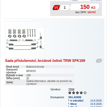
150
Kč
bez DPH:
124
Kč
Sada příslušenství, brzdové čelisti TRW SFK169
+
Druh brzd
Bubnová brzda
Omezení
BENDIX
výrobce
Průměr v mm
228
Šířka [mm]
42
Žádná informace, obraťte se prosím na
SVHC
výrobce!
Výrobce:
TRW
Dostupnost:
SKLADEM
k odeslání
10.8.2026
Most
10.8.2026