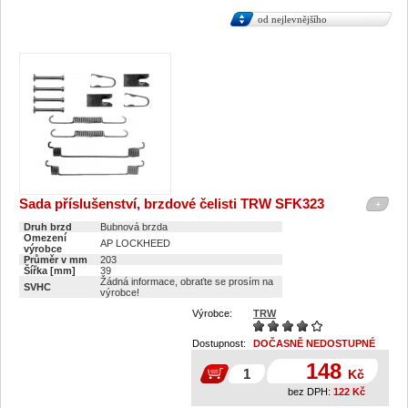
od nejlevnějšího
Sada příslušenství, brzdové čelisti TRW SFK323
+
Druh brzd
Bubnová brzda
Omezení
AP LOCKHEED
výrobce
Průměr v mm
203
Šířka [mm]
39
Žádná informace, obraťte se prosím na
SVHC
výrobce!
Výrobce:
TRW
Dostupnost:
DOČASNĚ NEDOSTUPNÉ
148
Kč
bez DPH:
122
Kč