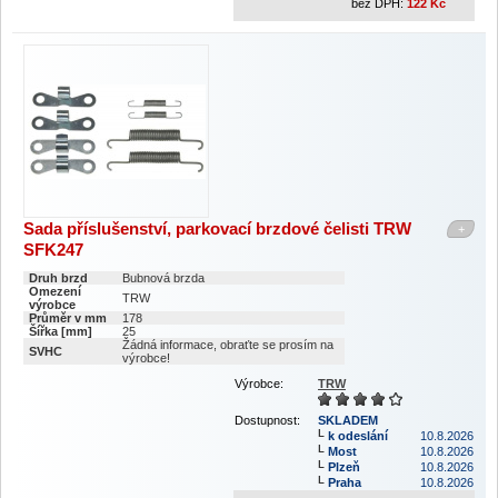
bez DPH:
122
Kč
Sada příslušenství, parkovací brzdové čelisti TRW
+
SFK247
Druh brzd
Bubnová brzda
Omezení
TRW
výrobce
Průměr v mm
178
Šířka [mm]
25
Žádná informace, obraťte se prosím na
SVHC
výrobce!
Výrobce:
TRW
Dostupnost:
SKLADEM
k odeslání
10.8.2026
Most
10.8.2026
Plzeň
10.8.2026
Praha
10.8.2026