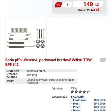
149
Kč
bez DPH:
123
Kč
Sada příslušenství, parkovací brzdové čelisti TRW
+
SFK341
Druh brzd
Bubnová brzda
Omezení
BOSCH
výrobce
Žádná informace, obraťte se prosím na
SVHC
výrobce!
Výrobce:
TRW
Dostupnost:
SKLADEM
k odeslání
10.8.2026
Most
10.8.2026
Plzeň
10.8.2026
Praha
10.8.2026