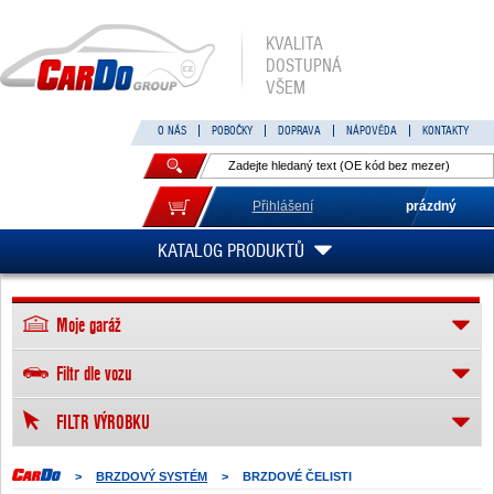
KVALITA
DOSTUPNÁ
VŠEM
O NÁS
POBOČKY
DOPRAVA
NÁPOVĚDA
KONTAKTY
Přihlášení
prázdný
KATALOG PRODUKTŮ
Moje garáž
Filtr dle vozu
FILTR VÝROBKU
>
BRZDOVÝ SYSTÉM
>
BRZDOVÉ ČELISTI