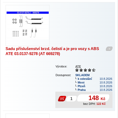
Sadu příslušenství brzd. čelistí a je pro vozy s ABS
+
ATE 03.0137-9278 (AT 669278)
Výrobce:
ATE
Dostupnost:
SKLADEM
k odeslání
10.8.2026
Most
10.8.2026
Plzeň
10.8.2026
Praha
10.8.2026
148
Kč
bez DPH:
122
Kč