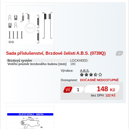
Sada příslušenství, Brzdové čelisti A.B.S. (0739Q)
+
Brzdový systém
LOCKHEED
Vnitřní průměr brzdového bubnu [mm]
180
Výrobce:
A.B.S.
Dostupnost:
DOČASNĚ NEDOSTUPNÉ
148
Kč
bez DPH:
122
Kč