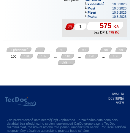
Dostupnost:
SKLADEM
k odeslání
10.8.2026
Most
10.8.2026
Plzeň
10.8.2026
Praha
10.8.2026
575
Kč
bez DPH:
475
Kč
« předchozí
1
80
90
98
99
…
…
…
101
102
110
120
166
100
…
…
…
další »
KVALITA
DOSTUPNÁ
VŠEM
Zde prezentovaná data nesmějí být kopírována. Je zakázáno data nebo celou
databázi bez předchozího svolení společností CarDo group s.r.o. a TecDoc
rozmnožovat, rozšiřovat a/nebo toto jednání umožnit třetí osobě. Porušení zakládá
neoprávněný zásah do autorského práva a bude stíháno.