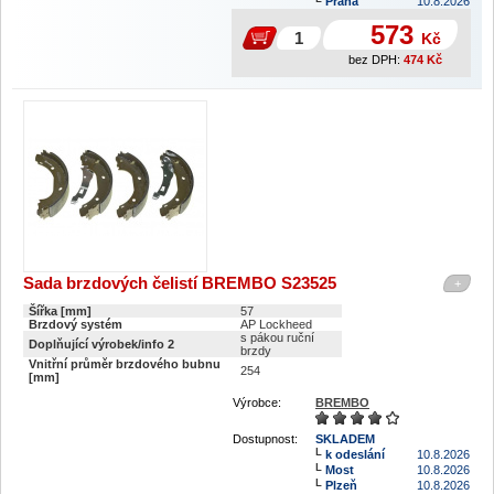
Praha
10.8.2026
573
Kč
bez DPH:
474
Kč
Sada brzdových čelistí BREMBO S23525
+
Šířka [mm]
57
Brzdový systém
AP Lockheed
s pákou ruční
Doplňující výrobek/info 2
brzdy
Vnitřní průměr brzdového bubnu
254
[mm]
Výrobce:
BREMBO
Dostupnost:
SKLADEM
k odeslání
10.8.2026
Most
10.8.2026
Plzeň
10.8.2026