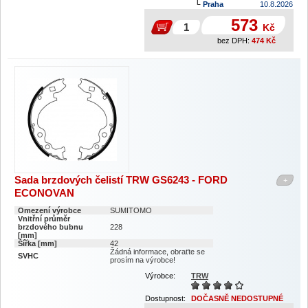
Praha
10.8.2026
573
Kč
bez DPH:
474
Kč
Sada brzdových čelistí TRW GS6243 - FORD
+
ECONOVAN
Omezení výrobce
SUMITOMO
Vnitřní průměr
brzdového bubnu
228
[mm]
Šířka [mm]
42
Žádná informace, obraťte se
SVHC
prosím na výrobce!
Výrobce:
TRW
Dostupnost:
DOČASNĚ NEDOSTUPNÉ