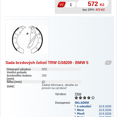
572
Kč
bez DPH:
473
Kč
Sada brzdových čelistí TRW GS8209 - BMW 5
+
Omezení výrobce
ATE
Vnitřní průměr
brzdového bubnu
250
[mm]
Šířka [mm]
42
Žádná informace, obraťte se
SVHC
prosím na výrobce!
Výrobce:
TRW
Dostupnost:
SKLADEM
k odeslání
10.8.2026
Most
10.8.2026
Plzeň
10.8.2026