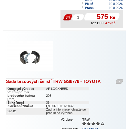
Plzeň
10.8.2026
Praha
10.8.2026
575
Kč
bez DPH:
475
Kč
Sada brzdových čelistí TRW GS8778 - TOYOTA
+
Omezení výrobce
AP LOCKHEED
Vnitřní průměr
brzdového bubnu
203
[mm]
Šířka [mm]
38
Zkušební značka
E9 90R-01116/3032
Žádná informace, obraťte se
SVHC
prosím na výrobce!
Výrobce:
TRW