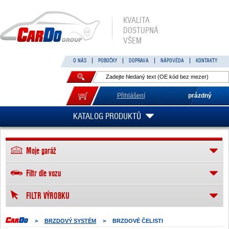
KVALITA
DOSTUPNÁ
VŠEM
O NÁS
POBOČKY
DOPRAVA
NÁPOVĚDA
KONTAKTY
Přihlášení
prázdný
KATALOG PRODUKTŮ
Moje garáž
Filtr dle vozu
FILTR VÝROBKU
>
BRZDOVÝ SYSTÉM
>
BRZDOVÉ ČELISTI