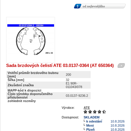
od nejlevnějšího
Sada brzdových čelistí ATE 03.0137-0364 (AT 650364)
+
Vnitřní průměr brzdového bubnu
200
[mm]
Šířka [mm]
32
E1 90R-
Zkušební značka
011043/078
MAPP-kód k dispozici
Číslo výrobku doporučeného
03.0137-9236.2
příslušenství
zohlednit rozměry
Výrobce:
ATE
Dostupnost:
SKLADEM
k odeslání
10.8.2026
Most
10.8.2026
Plzeň
10.8.2026