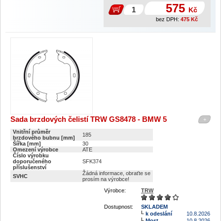
575
Kč
bez DPH:
475
Kč
Sada brzdových čelistí TRW GS8478 - BMW 5
+
Vnitřní průměr
185
brzdového bubnu [mm]
Šířka [mm]
30
Omezení výrobce
ATE
Číslo výrobku
doporučeného
SFK374
příslušenství
Žádná informace, obraťte se
SVHC
prosím na výrobce!
Výrobce:
TRW
Dostupnost:
SKLADEM
k odeslání
10.8.2026
Most
10.8.2026