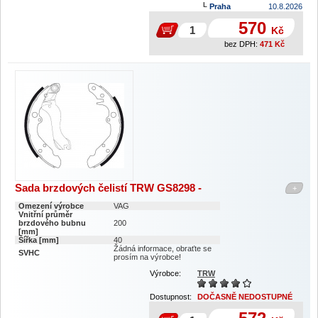
Praha
10.8.2026
570
Kč
bez DPH:
471
Kč
Sada brzdových čelistí TRW GS8298 -
+
Omezení výrobce
VAG
Vnitřní průměr
brzdového bubnu
200
[mm]
Šířka [mm]
40
Žádná informace, obraťte se
SVHC
prosím na výrobce!
Výrobce:
TRW
Dostupnost:
DOČASNĚ NEDOSTUPNÉ