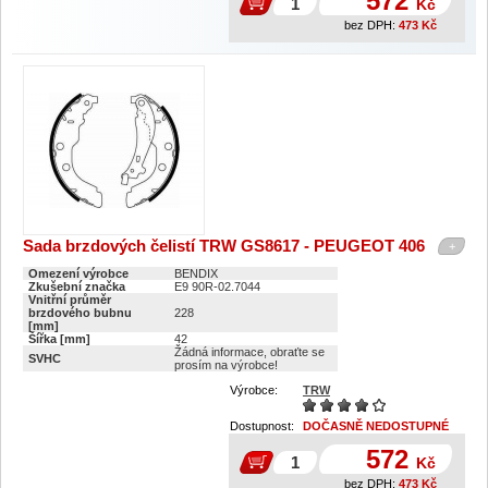
572
Kč
bez DPH:
473
Kč
Sada brzdových čelistí TRW GS8617 - PEUGEOT 406
+
Omezení výrobce
BENDIX
Zkušební značka
E9 90R-02.7044
Vnitřní průměr
brzdového bubnu
228
[mm]
Šířka [mm]
42
Žádná informace, obraťte se
SVHC
prosím na výrobce!
Výrobce:
TRW
Dostupnost:
DOČASNĚ NEDOSTUPNÉ
572
Kč
bez DPH:
473
Kč