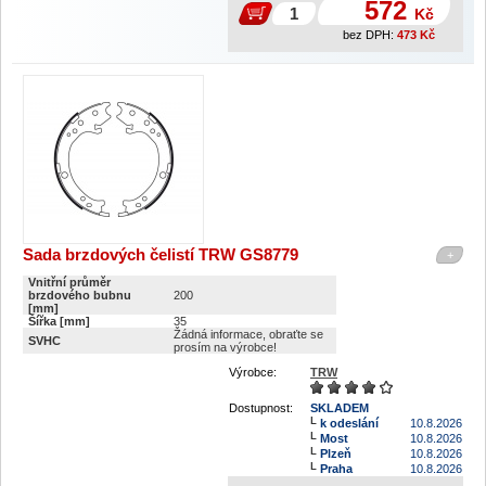
572
Kč
bez DPH:
473
Kč
Sada brzdových čelistí TRW GS8779
+
Vnitřní průměr
brzdového bubnu
200
[mm]
Šířka [mm]
35
Žádná informace, obraťte se
SVHC
prosím na výrobce!
Výrobce:
TRW
Dostupnost:
SKLADEM
k odeslání
10.8.2026
Most
10.8.2026
Plzeň
10.8.2026
Praha
10.8.2026