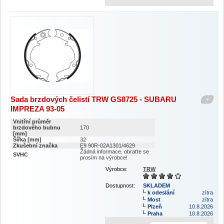
Sada brzdových čelistí TRW GS8725 - SUBARU
+
IMPREZA 93-05
Vnitřní průměr
brzdového bubnu
170
[mm]
Šířka [mm]
32
Zkušební značka
E9 90R-02A1301/4629
Žádná informace, obraťte se
SVHC
prosím na výrobce!
Výrobce:
TRW
Dostupnost:
SKLADEM
k odeslání
zítra
Most
zítra
Plzeň
10.8.2026
Praha
10.8.2026