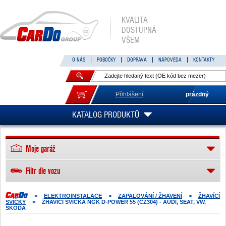
KVALITA
DOSTUPNÁ
VŠEM
O NÁS
POBOČKY
DOPRAVA
NÁPOVĚDA
KONTAKTY
Přihlášení
prázdný
KATALOG PRODUKTŮ
Moje garáž
Filtr dle vozu
>
ELEKTROINSTALACE
>
ZAPALOVÁNÍ / ŽHAVENÍ
>
ŽHAVÍCÍ
SVÍČKY
>
ŽHAVÍCÍ SVÍČKA NGK D-POWER 55 (CZ304) - AUDI, SEAT, VW,
ŠKODA