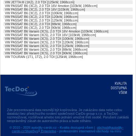
VW JETTA III (1K2), 2.0 TDI [125kW, 1968ccm]
VW PASSAT B6 (3C2), 2.0 TDI 16V 4motion [103kW, 1968ccm]
VW PASSAT B6 (3C2), 2.0 TDI 16V [103kW, 1968ccm]
VW PASSAT B6 (3C2), 2.0 TDI [100kW, 1968ccm]
VW PASSAT B6 (3C2), 2.0 TDI [120kW, 1968ccm]
VW PASSAT B6 (3C2), 2.0 TDI [125kW, 1968ccm]
VW PASSAT B6 (3C2), 2.0 TDI [88kW, 1968ccm]
VW PASSAT B6 (3C2), 2.0 TDI [90kW, 1968ccm]
VW PASSAT B6 Variant (3C5), 2.0 TDI 16V 4motion [103kW, 1968ccm]
VW PASSAT B6 Variant (3C5), 2.0 TDI 16V [103kW, 1968ccm]
VW PASSAT B6 Variant (3C5), 2.0 TDI [100kW, 1968ccm]
VW PASSAT B6 Variant (3C5), 2.0 TDI [120kW, 1968ccm]
VW PASSAT B6 Variant (3C5), 2.0 TDI [125kW, 1968ccm]
VW PASSAT B6 Variant (3C5), 2.0 TDI [88kW, 1968ccm]
VW PASSAT B6 Variant (3C5), 2.0 TDI [90kW, 1968ccm]
VW TOURAN (1T1, 1T2), 2.0 TDI [125kW, 1968ccm]
KVALITA
DOSTUPNÁ
VŠEM
Zde prezentovaná data nesmějí být kopírována. Je zakázáno data nebo celou
databázi bez předchozího svolení společností CarDo group s.r.o. a TecDoc
rozmnožovat, rozšiřovat a/nebo toto jednání umožnit třetí osobě. Porušení zakládá
neoprávněný zásah do autorského práva a bude stíháno.
© 2010 - 2026 autodily-cardo.cz - Kvalita dostupná všem |
obchod@autodily-
®
cardo.cz
ShopSys
Enterprise
- profesionální internetové obchody na míru