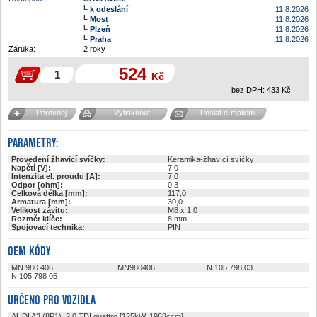
k odeslání
11.8.2026
Most
11.8.2026
Plzeň
11.8.2026
Praha
11.8.2026
Záruka:
2 roky
524
Kč
bez DPH:
433
Kč
Porovnej
Vytisknout
Poslat e-mailem
PARAMETRY:
Provedení žhavicí svíčky:
Keramika-žhavící svíčky
Napětí [V]:
7,0
Intenzita el. proudu [A]:
7,0
Odpor [ohm]:
0,3
Celková délka [mm]:
117,0
Armatura [mm]:
30,0
Velikost závitu:
M8 x 1,0
Rozměr klíče:
8 mm
Spojovací technika:
PIN
OEM KÓDY
MN 980 406
MN980406
N 105 798 03
N 105 798 05
URČENO PRO VOZIDLA
AUDI A3 (8P1), 2.0 TDI quattro [125kW, 1968ccm]