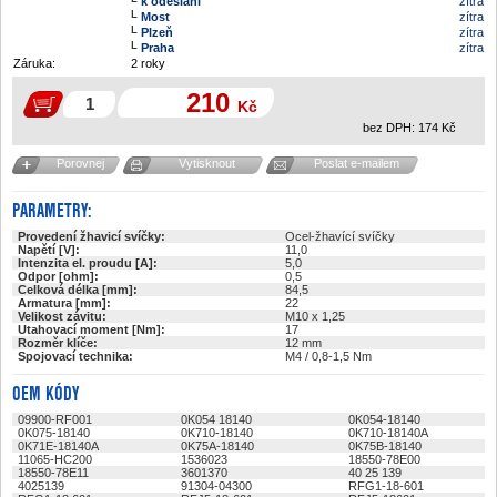
k odeslání
zítra
Most
zítra
Plzeň
zítra
Praha
zítra
Záruka:
2 roky
210
Kč
bez DPH:
174
Kč
Porovnej
Vytisknout
Poslat e-mailem
PARAMETRY:
Provedení žhavicí svíčky:
Ocel-žhavící svíčky
Napětí [V]:
11,0
Intenzita el. proudu [A]:
5,0
Odpor [ohm]:
0,5
Celková délka [mm]:
84,5
Armatura [mm]:
22
Velikost závitu:
M10 x 1,25
Utahovací moment [Nm]:
17
Rozměr klíče:
12 mm
Spojovací technika:
M4 / 0,8-1,5 Nm
OEM KÓDY
09900-RF001
0K054 18140
0K054-18140
0K075-18140
0K710-18140
0K710-18140A
0K71E-18140A
0K75A-18140
0K75B-18140
11065-HC200
1536023
18550-78E00
18550-78E11
3601370
40 25 139
4025139
91304-04300
RFG1-18-601