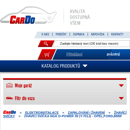
KVALITA
DOSTUPNÁ
VŠEM
O NÁS
POBOČKY
DOPRAVA
NÁPOVĚDA
KONTAKTY
Přihlášení
prázdný
KATALOG PRODUKTŮ
Moje garáž
Filtr dle vozu
>
ELEKTROINSTALACE
>
ZAPALOVÁNÍ / ŽHAVENÍ
>
ŽHAVÍCÍ
SVÍČKY
>
ŽHAVÍCÍ SVÍČKA NGK D-POWER 39 (Y-701J) - OPEL,FORD,BMW