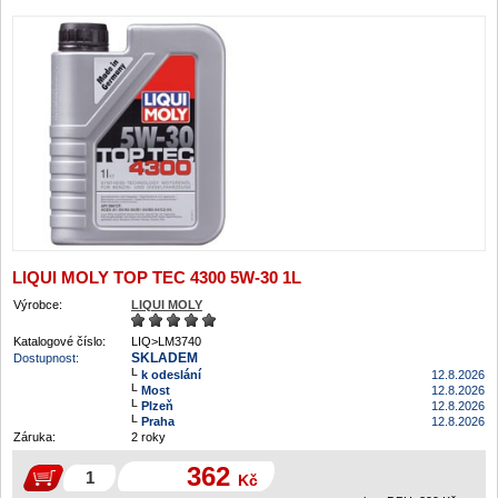
LIQUI MOLY TOP TEC 4300 5W-30 1L
Výrobce:
LIQUI MOLY
Katalogové číslo:
LIQ>LM3740
SKLADEM
Dostupnost:
k odeslání
12.8.2026
Most
12.8.2026
Plzeň
12.8.2026
Praha
12.8.2026
Záruka:
2 roky
362
Kč