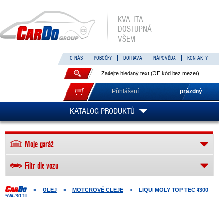
KVALITA
DOSTUPNÁ
VŠEM
O NÁS
POBOČKY
DOPRAVA
NÁPOVĚDA
KONTAKTY
Přihlášení
prázdný
KATALOG PRODUKTŮ
Moje garáž
Filtr dle vozu
>
OLEJ
>
MOTOROVÉ OLEJE
>
LIQUI MOLY TOP TEC 4300
5W-30 1L