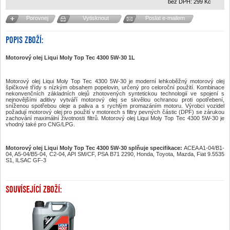
bez DPH:
299
Kč
Porovnej
Vytisknout
Poslat e-mailem
POPIS ZBOŽÍ:
Motorový olej Liqui Moly Top Tec 4300 5W-30 1L
Motorový olej Liqui Moly Top Tec 4300 5W-30 je moderní lehkoběžný motorový olej
špičkové třídy s nízkým obsahem popelovin, určený pro celoroční použití. Kombinace
nekonvenčních základních olejů zhotovených syntetickou technologií ve spojení s
nejnovějšími aditivy vytváří motorový olej se skvělou ochranou proti opotřebení,
sníženou spotřebou oleje a paliva a s rychlým promazáním motoru. Výrobci vozidel
požadují motorový olej pro použití v motorech s filtry pevných částic (DPF) se zárukou
zachování maximální životnosti filtrů. Motorový olej Liqui Moly Top Tec 4300 5W-30 je
vhodný také pro CNG/LPG.
Motorový olej Liqui Moly Top Tec 4300 5W-30 splňuje specifikace:
ACEA A1-04/B1-
04, A5-04/B5-04, C2-04, API SM/CF, PSA B71 2290, Honda, Toyota, Mazda, Fiat 9.5535
S1, ILSAC GF-3
SOUVÍSEJÍCÍ ZBOŽÍ: