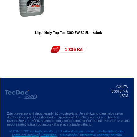
Liqui Moly Top Tec 4300 5W-30 5L + štítek
1 385
Kč
KVALITA
DOSTUPNÁ
VŠEM
Zde prezentovaná data nesmějí být kopírována. Je zakázáno data nebo celou
databázi bez předchozího svolení společností CarDo group s.r.o. a TecDoc
rozmnožovat, rozšiřovat a/nebo toto jednání umožnit třetí osobě. Porušení zakládá
neoprávněný zásah do autorského práva a bude stíháno.
© 2010 - 2026 autodily-cardo.cz - Kvalita dostupná všem |
obchod@autodily-
®
cardo.cz
ShopSys
Enterprise
- profesionální internetové obchody na míru