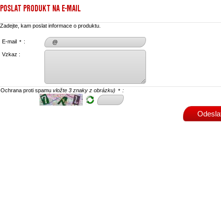
POSLAT PRODUKT NA E-MAIL
Zadejte, kam poslat informace o produktu.
E-mail
:
*
Vzkaz :
Ochrana proti spamu
vložte 3 znaky z obrázku)
:
*