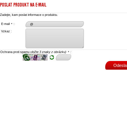
POSLAT PRODUKT NA E-MAIL
Zadejte, kam poslat informace o produktu.
E-mail
:
*
Vzkaz :
Ochrana proti spamu
vložte 3 znaky z obrázku)
:
*