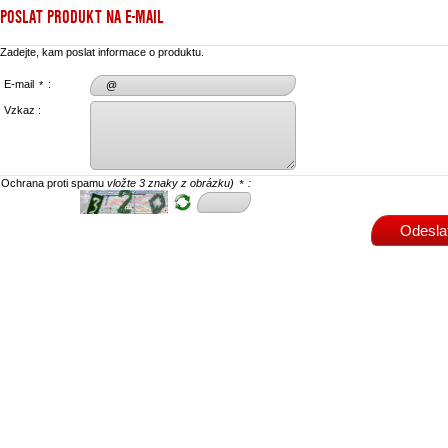
POSLAT PRODUKT NA E-MAIL
Zadejte, kam poslat informace o produktu.
E-mail
:
*
Vzkaz :
Ochrana proti spamu
vložte 3 znaky z obrázku)
:
*