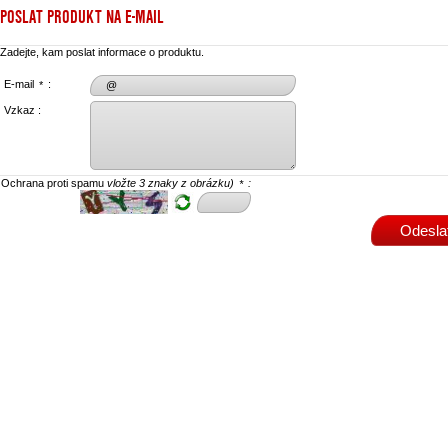
POSLAT PRODUKT NA E-MAIL
Zadejte, kam poslat informace o produktu.
E-mail
:
*
Vzkaz :
Ochrana proti spamu
vložte 3 znaky z obrázku)
:
*