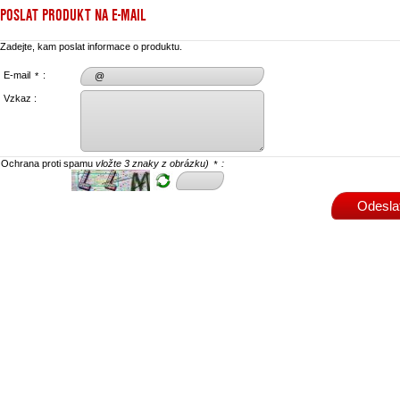
POSLAT PRODUKT NA E-MAIL
Zadejte, kam poslat informace o produktu.
E-mail
:
*
Vzkaz :
Ochrana proti spamu
vložte 3 znaky z obrázku)
:
*