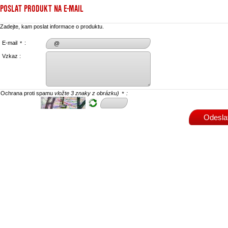
POSLAT PRODUKT NA E-MAIL
Zadejte, kam poslat informace o produktu.
E-mail
:
*
Vzkaz :
Ochrana proti spamu
vložte 3 znaky z obrázku)
:
*