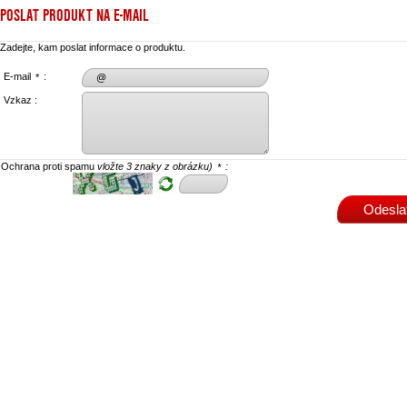
POSLAT PRODUKT NA E-MAIL
Zadejte, kam poslat informace o produktu.
E-mail
:
*
Vzkaz :
Ochrana proti spamu
vložte 3 znaky z obrázku)
:
*